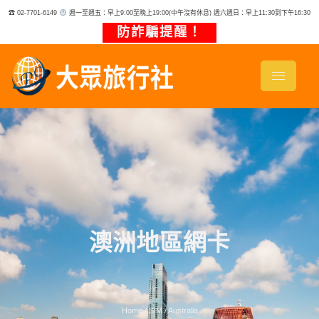
跳
☎ 02-7701-6149
週一至週五：早上9:00至晚上19:00(中午沒有休息) 週六週日：早上11:30到下午16:30
至
主
防詐騙提醒！
要
內
容
澳洲地區網卡
Home / SIM / Australia