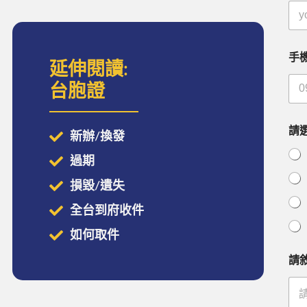
手
延伸閱讀:
台胞證
請
新辦/換發
過期
損毀/遺失
全台到府收件
如何取件
請