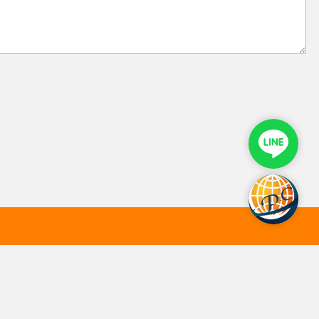
專人預約 
聯絡我
營業據點