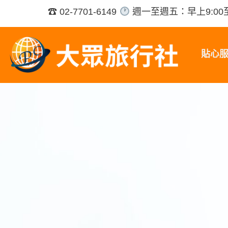
跳
☎ 02-7701-6149
週一至週五：早上9:00至
至
主
要
貼心
內
容