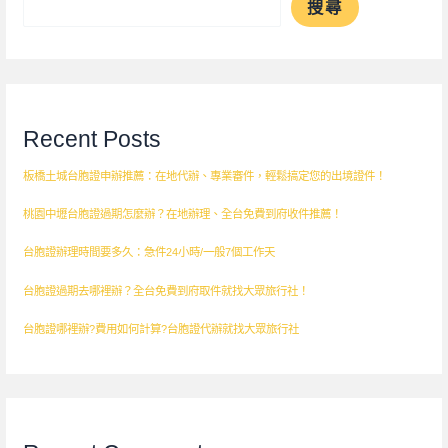
搜尋
Recent Posts
板橋土城台胞證申辦推薦：在地代辦、專業審件，輕鬆搞定您的出境證件！
桃園中壢台胞證過期怎麼辦？在地辦理、全台免費到府收件推薦！
台胞證辦理時間要多久：急件24小時/一般7個工作天
台胞證過期去哪裡辦？全台免費到府取件就找大眾旅行社！
台胞證哪裡辦?費用如何計算?台胞證代辦就找大眾旅行社