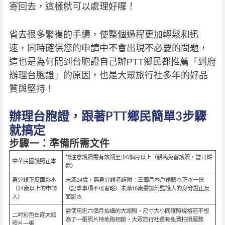
寄回去，這樣就可以處理好囉！
省去很多繁複的手續，使整個過程更加輕鬆和迅
速，同時確保您的申請中不會出現不必要的問題，
這也是為何問到台胞證自己辦PTT鄉民都推薦「到府
辦理台胞證」的原因，也是大眾旅行社多年的好品
質與堅持！
辦理台胞證，跟著PTT鄉民簡單3步驟
就搞定
步驟一：準備所需文件
請注意護照需有效期至少6個月以上（親臨免留護照，當日歸
中華民國護照正本
還）
身分證正反面影本
未滿14歲，無身分證者請附：三個月內戶籍謄本正本一份
（14歲以上的申請
（記事事項不可省略）未滿16歲需加附監護人的身分證正反
人）
面影本
需使用近六個月拍攝的大頭照，尺寸大小同護照規格若不想
二吋彩色白底大頭
為了一張照片特地跑相館，大眾旅行社還有免費拍攝服務
照片一張