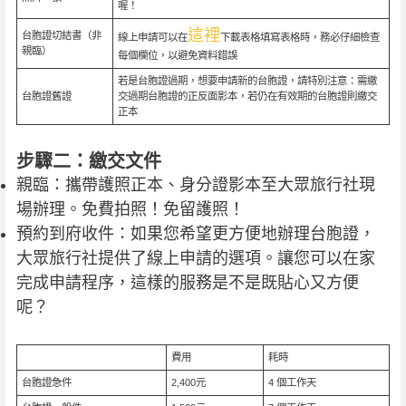
喔！
這裡
台胞證切結書（非
線上申請可以在
下載表格填寫表格時，務必仔細檢查
親臨）
每個欄位，以避免資料錯誤
若是台胞證過期，想要申請新的台胞證，請特別注意：需繳
台胞證舊證
交過期台胞證的正反面影本，若仍在有效期的台胞證則繳交
正本
步驟二：繳交文件
親臨：攜帶護照正本、身分證影本至大眾旅行社現
場辦理。免費拍照！免留護照！
預約到府收件：如果您希望更方便地辦理台胞證，
大眾旅行社提供了線上申請的選項。讓您可以在家
完成申請程序，這樣的服務是不是既貼心又方便
呢？
費用
耗時
台胞證急件
2,400元
4 個工作天