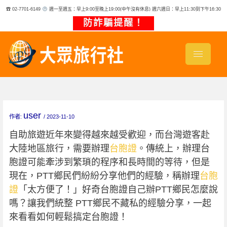
跳
☎ 02-7701-6149
週一至週五：早上9:00至晚上19:00(中午沒有休息) 週六週日：早上11:30到下午16:30
至
主
防詐騙提醒！
要
內
容
user
作者:
/
2023-11-10
自助旅遊近年來變得越來越受歡迎，而台灣遊客赴
大陸地區旅行，需要辦理
台胞證
。傳統上，辦理台
胞證可能牽涉到繁瑣的程序和長時間的等待，但是
現在，PTT鄉民們紛紛分享他們的經驗，稱辦理
台胞
證
「太方便了！」好奇台胞證自己辦PTT鄉民怎麼說
嗎？讓我們統整 PTT鄉民不藏私的經驗分享，一起
來看看如何輕鬆搞定台胞證！