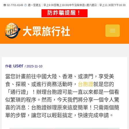
跳
☎ 02-7701-6149
週一至週五：早上9:00至晚上19:00(中午沒有休息) 週六週日：早上11:30到下午16:30
至
主
防詐騙提醒！
要
內
容
user
作者:
/
2023-11-10
當您計畫前往中國大陸、香港、或澳門，享受美
食、探親、或進行商務活動時，
台胞證
就是您的
「通行證」！辦理台胞證可能一直以來都是一個看
似繁瑣的程序。然而，今天我們將分享一個令人驚
喜的消息：台胞證辦理原來這麼簡單！只需兩個簡
單的步驟，讓您可以輕鬆搞定，快速完成申請。