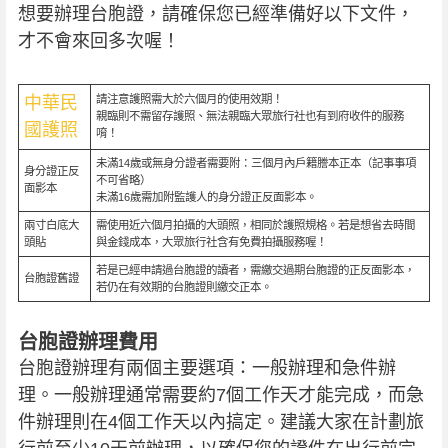
想要辦理台胞證，請確保您已經準備好以下文件，
才不會來回多次喔！
中華民
請注意護照需大於六個月的使用效期！
親臨則不需留存護照、無法親臨大眾旅行社也有到府收件的服務
國護照
唷！
未滿14歲或無身分證者需要附：三個月內戶籍謄本正本（記事事項
身分證正反
不可省略）
面影本
未滿16歲需加附監護人的身分證正反面影本。
兩寸白底大
需使用近六個月拍攝的大頭照，相同於護照規格。若是想省去時間
頭貼
與金錢成本，大眾旅行社含有免費拍攝服務喔！
若是已經申請過台胞證的讀者，需繳交過期台胞證的正反面影本，
台胞證舊證
若仍在有效期的台胞證則繳交正本。
台胞證辦理費用
台胞證辦理有兩個主要選項：一般辦理和急件辦
理。一般辦理通常需要約7個工作天才能完成，而急
件辦理則在4個工作天以內搞定。建議大家在計劃旅