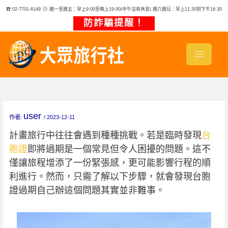
跳
☎ 02-7701-6149
週一至週五：早上9:00至晚上19:00(中午沒有休息) 週六週日：早上11:30到下午16:30
至
主
防詐騙提醒！
要
內
容
user
作者:
/
2023-12-11
計畫旅行中往往會遇到種種挑戰。若是臨時發現
台
胞證
即將過期是一個常見但令人困擾的問題。這不
僅讓旅程增添了一份緊張感，更可能影響行程的順
利進行。然而，只需了解以下步驟，就會發現台胞
證過期自己辦這個問題其實並非難事。