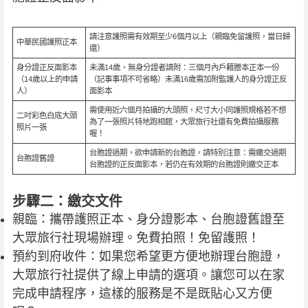
請注意護照需有效期至少6個月以上（親臨免留護照，當日歸
中華民國護照正本
還）
身分證正反面影本
未滿14歲，無身分證者請附：三個月內戶籍謄本正本一份
（14歲以上的申請
（記事事項不可省略）未滿16歲需加附監護人的身分證正反
人）
面影本
需使用近六個月拍攝的大頭照，尺寸大小同護照規格若不想
二吋彩色白底大頭
為了一張照片特地跑相館，大眾旅行社還有免費拍攝服務
照片一張
喔！
台胞證過期，欲申請新的台胞證，請特別注意：需繳交過期
台胞證舊證
台胞證的正反面影本，若仍在有效期的台胞證則繳交正本
步驟二：繳交文件
親臨：攜帶護照正本、身分證影本、台胞證舊證至
大眾旅行社現場辦理。免費拍照！免留護照！
預約到府收件：如果您希望更方便地辦理台胞證，
大眾旅行社提供了線上申請的選項。讓您可以在家
完成申請程序，這樣的服務是不是既貼心又方便