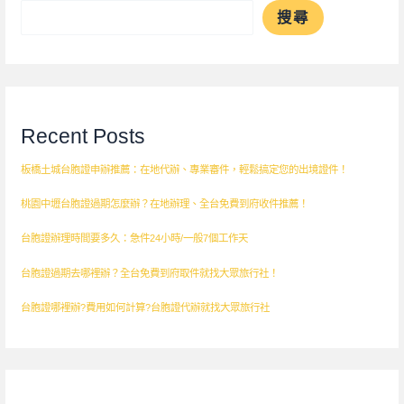
搜尋
Recent Posts
板橋土城台胞證申辦推薦：在地代辦、專業審件，輕鬆搞定您的出境證件！
桃園中壢台胞證過期怎麼辦？在地辦理、全台免費到府收件推薦！
台胞證辦理時間要多久：急件24小時/一般7個工作天
台胞證過期去哪裡辦？全台免費到府取件就找大眾旅行社！
台胞證哪裡辦?費用如何計算?台胞證代辦就找大眾旅行社