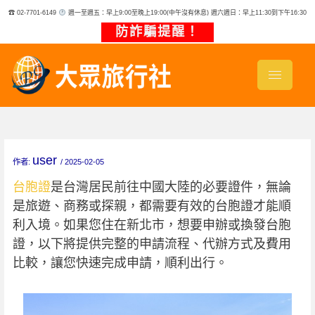
跳
☎ 02-7701-6149
週一至週五：早上9:00至晚上19:00(中午沒有休息) 週六週日：早上11:30到下午16:30
至
主
防詐騙提醒！
要
內
容
user
作者:
/
2025-02-05
台胞證
是台灣居民前往中國大陸的必要證件，無論
是旅遊、商務或探親，都需要有效的台胞證才能順
利入境。如果您住在新北市，想要申辦或換發台胞
證，以下將提供完整的申請流程、代辦方式及費用
比較，讓您快速完成申請，順利出行。