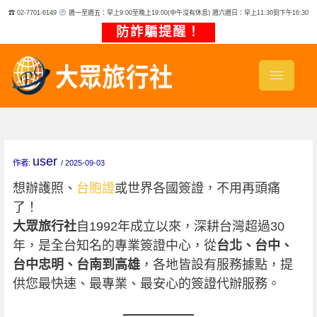
跳
☎ 02-7701-6149
週一至週五：早上9:00至晚上19:00(中午沒有休息) 週六週日：早上11:30到下午16:30
至
主
防詐騙提醒！
要
內
容
user
作者:
/
2025-09-03
想辦護照、
台胞證
或世界各國簽證，不用再頭痛
了！
大眾旅行社
自1992年成立以來，深耕台灣超過30
年，是全台知名的專業簽證中心，從
台北、台中、
台中忠明、台南到高雄
，各地皆設有服務據點，提
供您最快速、最專業、最安心的簽證代辦服務。