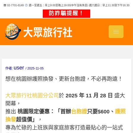
跳
☎ 02-7701-6149
週一至週五：早上9:00至晚上19:00(中午沒有休息) 週六週日：早上11:30到下午16:30
至
主
防詐騙提醒！
要
內
容
user
作者:
/
2025-11-05
想在桃園辦護照換發、更新台胞證，不必再跑遠！
大眾旅行社桃園分公司
於
2025 年 11 月 28 日
盛大
開幕，
推出
桃園限定優惠：「首辦
台胞證
只要$600、
護照
換發
超值價」
，
專為忙碌的上班族與家庭旅客打造最貼心的一站式