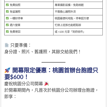
免費拍照
專業攝影設備，免跑相館
免留護照
不需擔心護照外流
一樓好停車
桃園最便利地點，停車超方便
週六營業
忙碌上班族也能輕鬆辦
免費寄回
或 +100 元享「到府收件」
只要準備：
身分證、照片、舊護照，其餘交給我們！
開幕限定優惠：桃園首辦台胞證只
要$600！
慶祝桃園分公司開幕
於開幕期間內，凡首次於桃園分公司辦理台胞證，
即享：