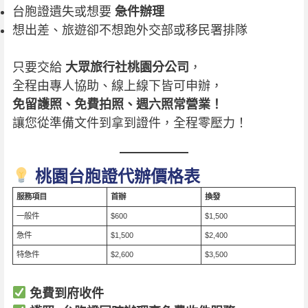
台胞證遺失或想要
急件辦理
想出差、旅遊卻不想跑外交部或移民署排隊
只要交給
大眾旅行社桃園分公司
，
全程由專人協助、線上線下皆可申辦，
免留護照、免費拍照、週六照常營業！
讓您從準備文件到拿到證件，全程零壓力！
桃園台胞證代辦價格表
服務項目
首辦
換發
一般件
$600
$1,500
急件
$1,500
$2,400
特急件
$2,600
$3,500
免費到府收件