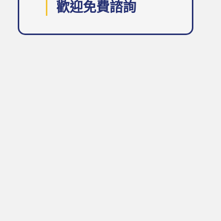
歡迎免費諮詢
大眾旅行社有限公司
負責人： 黃其輝
統一編號：86323612
交觀綜字第2176號
品保北字第0593號