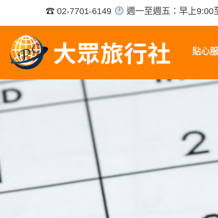
跳
☎ 02-7701-6149
週一至週五：早上9:00至
至
主
要
貼心
內
容