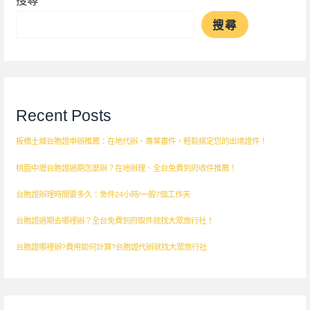
搜尋
搜尋
Recent Posts
板橋土城台胞證申辦推薦：在地代辦、專業審件，輕鬆搞定您的出境證件！
桃園中壢台胞證過期怎麼辦？在地辦理、全台免費到府收件推薦！
台胞證辦理時間要多久：急件24小時/一般7個工作天
台胞證過期去哪裡辦？全台免費到府取件就找大眾旅行社！
台胞證哪裡辦?費用如何計算?台胞證代辦就找大眾旅行社