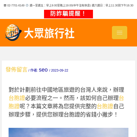
跳
☎ 02-7701-6149
週一至週五：早上9:00至晚上19:00(中午沒有休息) 週六週日：早上11:30到下午16:30
至
主
防詐騙提醒！
要
內
容
發佈留言
seo
/ 作者:
/
2023-09-22
對於計劃前往中國地區旅遊的台灣人來說，辦理
台胞證
必要流程之一。然而，該如何自己辦理
台
胞證
呢？本篇文章將為您提供完整的
台胞證
自己
辦理步驟，提供您辦理台胞證的省錢小撇步！