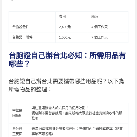
費用
耗時
台胞證急件
2,400元
4 個工作天
台胞證一般件
1,500元
7 個工作天
台胞證自己辦台北必知：所需用品有
哪些？
台胞證自己辦台北需要攜帶哪些用品呢？以下為
所需物品的整理：
請注意護照需大於六個月的使用效期！
中華民
親臨則不需留存護照、無法親臨大眾旅行社也有到府收件的服
國護照
務唷！
身分證
未滿14歲或無身分證者需要附：三個月內戶籍謄本正本（記事
正反面
事項不可省略）